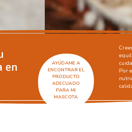
Cree
u
equi
a en
cuida
AYÚDAME A
ENCONTRAR EL
Por 
PRODUCTO
nutri
ADECUADO
calid
PARA MI
MASCOTA