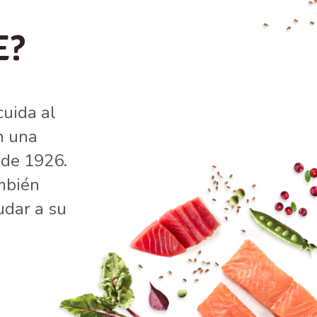
E?
uida al
n una
sde 1926.
mbién
udar a su