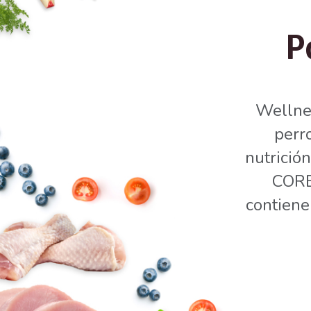
P
Wellne
perr
nutrició
CORE 
contiene