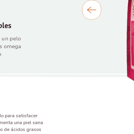
bles
y un pelo
sos omega
n
o para satisfacer
omenta una piel sana
ado de ácidos grasos