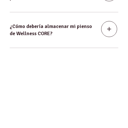
¿Cómo debería almacenar mi pienso
de Wellness CORE?
¿Por qué noto un pienso de colores
diferentes de vez en cuando?
¿Cómo puedo abrir vuestras bolsas
de Wellness CORE?