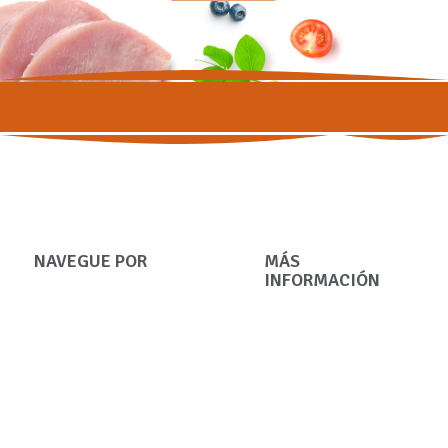
NAVEGUE POR
MÁS
INFORMACIÓN
Perros
Condiciones
Gatos
generales
Blog
Sostenible
Criador
FAQ
Glosario