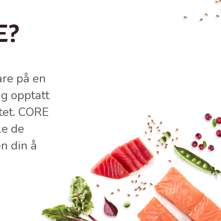
E?
are på en
ig opptatt
itet. CORE
le de
n din å