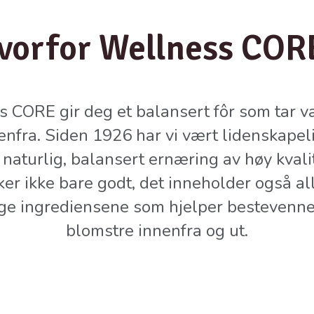
vorfor Wellness COR
 CORE gir deg et balansert fôr som tar v
nfra. Siden 1926 har vi vært lidenskapel
 naturlig, balansert ernæring av høy kval
er ikke bare godt, det inneholder også al
ige ingrediensene som hjelper bestevenne
blomstre innenfra og ut.