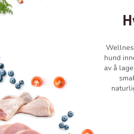
H
Wellness
hund inne
av å lage
smak
naturl