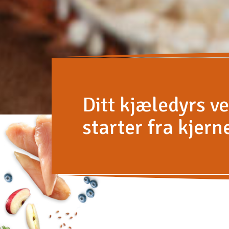
Ditt kjæledyrs v
starter fra kjern