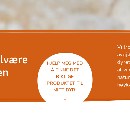
Vi tr
avgjø
elvære
dyret
HJELP MEG MED
en
at vi
Å FINNE DET
RIKTIGE
natur
PRODUKTET TIL
høykv
MITT DYR.