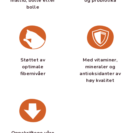
og probiotika
måltid, bolle etter
bolle
Støttet av
Med vitaminer,
optimale
mineraler og
fibernivåer
antioksidanter av
høy kvalitet
Oppskriftene våre