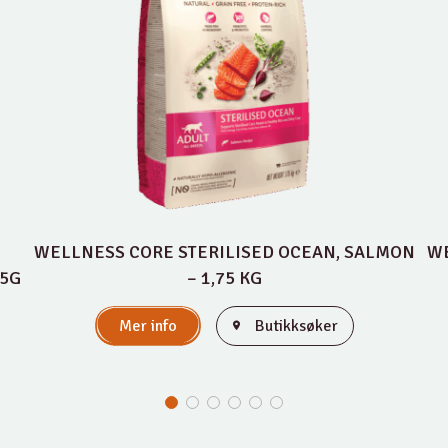
WELLNESS CORE STERILISED OCEAN, SALMON
WE
85G
– 1,75 KG
Mer info
Butikksøker