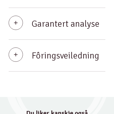
Garantert analyse
Fôringsveiledning
Du liker kanskje også