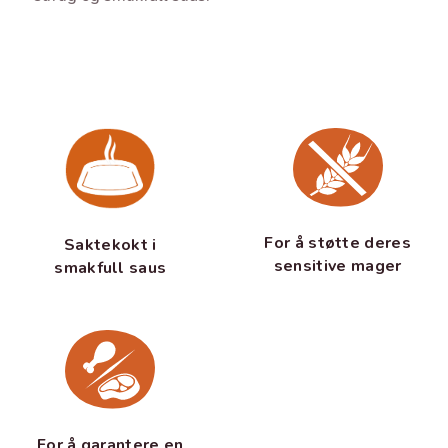
For å støtte deres
Saktekokt i
sensitive mager
smakfull saus
For å garantere en