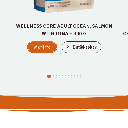
WELLNESS CORE ADULT OCEAN, SALMON
E
WITH TUNA – 300 G
C
Mer info
Butikksøker