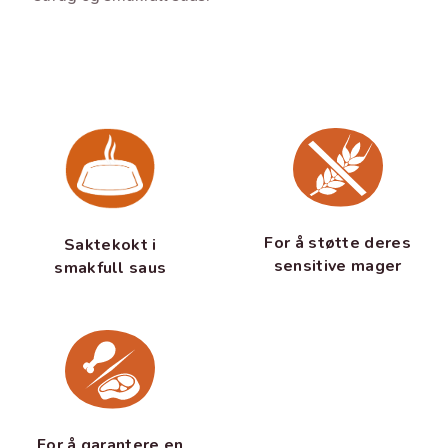
For å støtte deres
Saktekokt i
sensitive mager
smakfull saus
For å garantere en