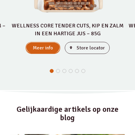
 –
WELLNESS CORE TENDER CUTS, KIP EN ZALM
WE
IN EEN HARTIGE JUS – 85G
Meer info
Store locator
Gelijkaardige artikels op onze
blog