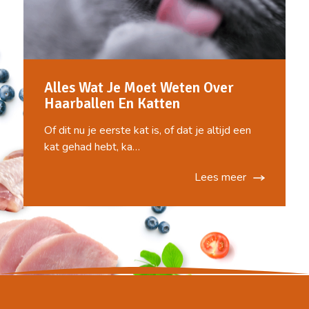
Alles Wat Je Moet Weten Over
Haarballen En Katten
Of dit nu je eerste kat is, of dat je altijd een
kat gehad hebt, ka…
Lees meer