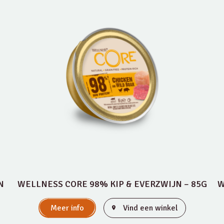
N
WELLNESS CORE 98% KIP & EVERZWIJN – 85G
W
Meer info
Vind een winkel