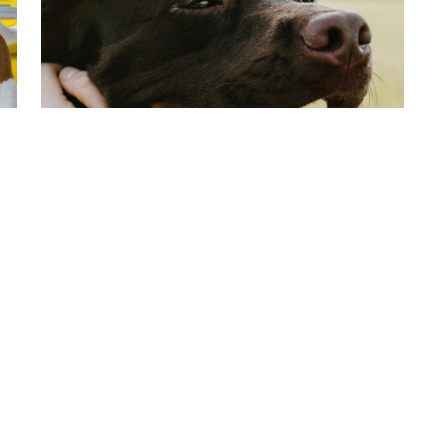
Gids Voor Beginnende
Hondenbaasjes
Er zijn maar weinig dingen leuker dan voor
het eerst een hond te be…
Lees meer