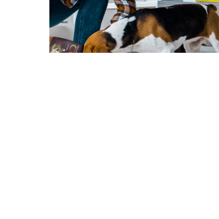
Eiwitrijke Diëten Voor Honden
Eiwitten vormen een zeer belangrijk
onderdeel van een gezonde, even…
Lees meer