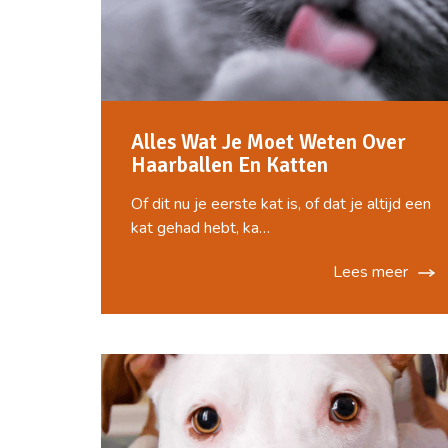
Alles Wat Je Moet Weten Over
Haarballen En Katten
Of dit nu je eerste kat is, of dat je altijd een
kat gehad hebt, ka…
Lees meer