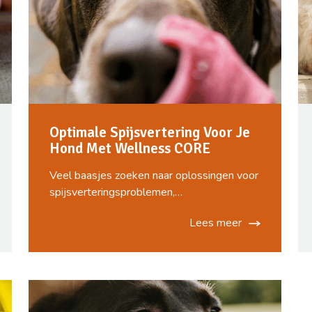
Optimale Spijsvertering Voor Je
Hond Met Wellness CORE
Veel baasjes zoeken naar oplossingen voor
spijsverteringsproblemen,…
Lees meer