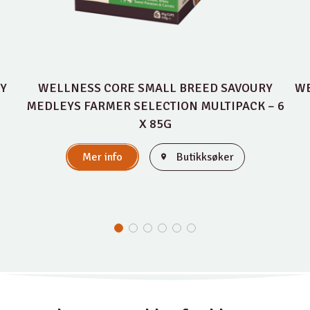
Y
WELLNESS CORE SMALL BREED SAVOURY
WE
MEDLEYS FARMER SELECTION MULTIPACK – 6
X 85G
Mer info
Butikksøker