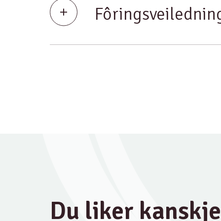
Fôringsveilednin
Du liker kanskj