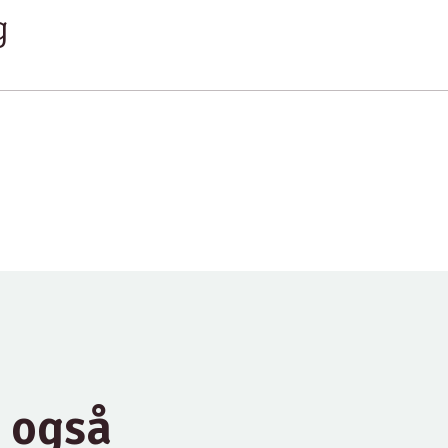
g
e også