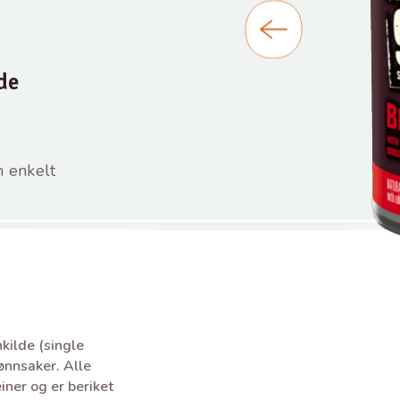
de
n enkelt
ilde (single
ønnsaker. Alle
iner og er beriket