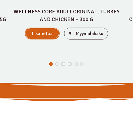
WELLNESS CORE ADULT ORIGINAL , TURKEY
85G
AND CHICKEN – 300 G
C
Lisätietoa
Myymälähaku