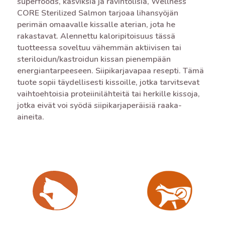
superfoods, kasviksia ja ravintolisiä, Wellness
CORE Sterilized Salmon tarjoaa lihansyöjän
perimän omaavalle kissalle aterian, jota he
rakastavat. Alennettu kaloripitoisuus tässä
tuotteessa soveltuu vähemmän aktiivisen tai
steriloidun/kastroidun kissan pienempään
energiantarpeeseen. Siipikarjavapaa resepti. Tämä
tuote sopii täydellisesti kissoille, jotka tarvitsevat
vaihtoehtoisia proteiinilähteitä tai herkille kissoja,
jotka eivät voi syödä siipikarjaperäisiä raaka-
aineita.