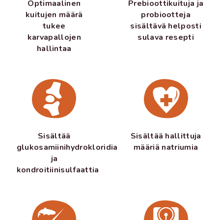
Prebioottikuituja ja
Optimaalinen
probiootteja
kuitujen määrä
sisältävä helposti
tukee
sulava resepti
karvapallojen
hallintaa
Sisältää
Sisältää hallittuja
glukosamiinihydrokloridia
määriä natriumia
ja
kondroitiinisulfaattia