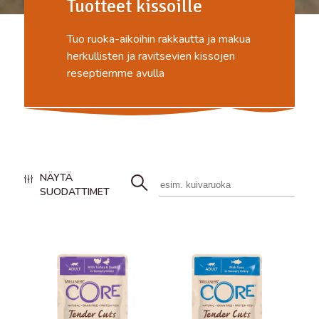
Tuotteet kissoille
Tuo ruoka-aikoihin rakkautta ja makua
herkullisten ja ravitsevien kissojen
reseptiemme avulla
NÄYTÄ
SUODATTIMET