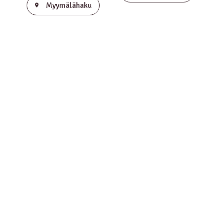
Myymälähaku
WELLNESS CORE
WELLNESS CORE
STERILISED
STERILISED
ORIGINAL, CHICKEN
ORIGINAL, CHICKEN
WITH TURKEY – 300
WITH TURKEY – 1,75
G
KG
Lisätietoa
Lisätietoa