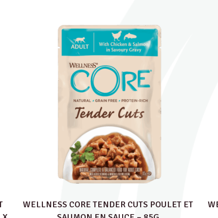
T
WELLNESS CORE TENDER CUTS POULET ET
WE
 X
SAUMON EN SAUCE – 85G