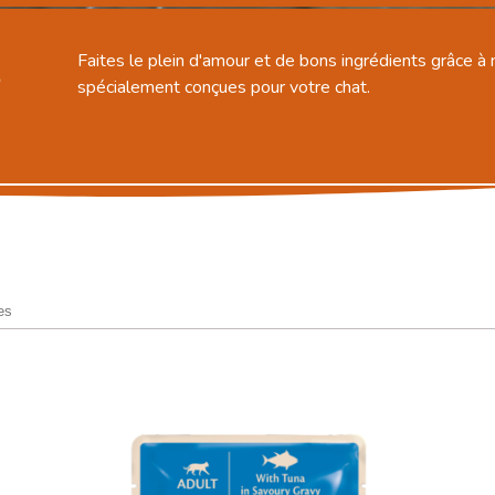
s
Faites le plein d'amour et de bons ingrédients grâce à 
spécialement conçues pour votre chat.