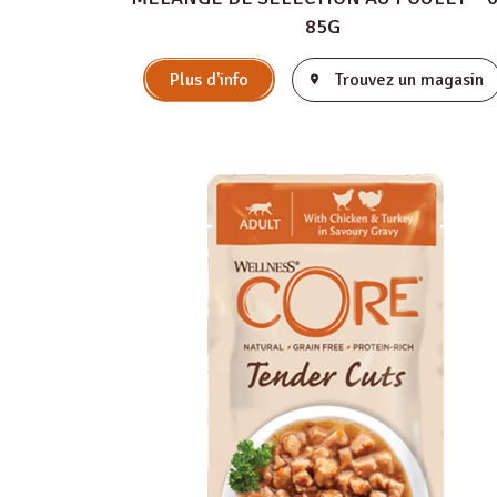
85G
Plus d'info
Trouvez un magasin