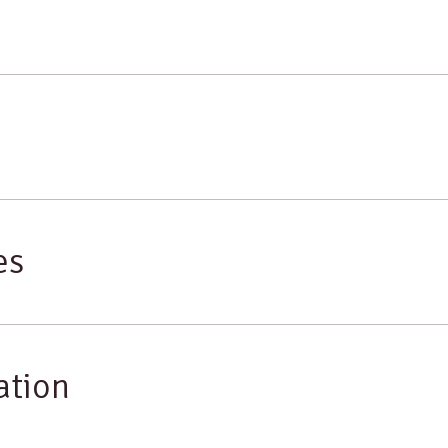
es
ation