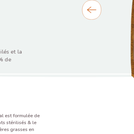
ilés et la
0% de
al est formulée de
ts stérilisés & le
ères grasses en