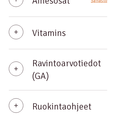
Ainesosat
Sanasto
Vitamins
Ravintoarvotiedot
(GA)
Ruokintaohjeet