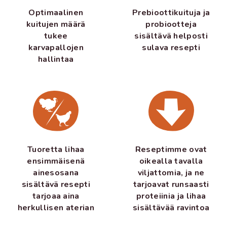
Prebioottikuituja ja
Optimaalinen
probiootteja
kuitujen määrä
sisältävä helposti
tukee
sulava resepti
karvapallojen
hallintaa
Tuoretta lihaa
Reseptimme ovat
ensimmäisenä
oikealla tavalla
ainesosana
viljattomia, ja ne
sisältävä resepti
tarjoavat runsaasti
tarjoaa aina
proteiinia ja lihaa
herkullisen aterian
sisältävää ravintoa