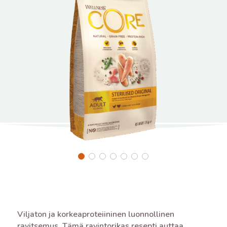
Viljaton ja korkeaproteiininen luonnollinen
ravitsemus. Tämä ravintorikas resepti auttaa