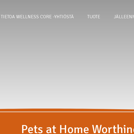
TIETOA WELLNESS CORE -YHTIÖSTÄ
TUOTE
JÄLLEEN
Pets at Home Worthin