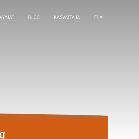
FI
MYYJÄT
BLOG
KASVATTAJA
▼
g