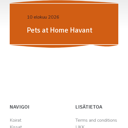
10 elokuu 2026
Pets at Home Havant
NAVIGOI
LISÄTIETOA
Koirat
Terms and conditions
Kissat
UKK