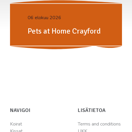
06 elokuu 2026
Pets at Home Crayford
NAVIGOI
LISÄTIETOA
Koirat
Terms and conditions
Kissat
UKK