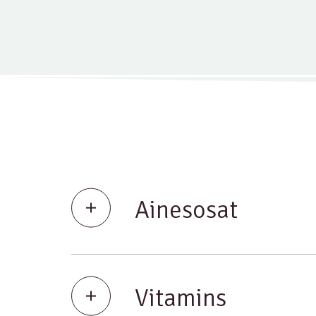
Ainesosat
Vitamins