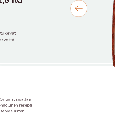
 tukevat
ervettä
Original sisältää
nnollinen resepti
terveellisten