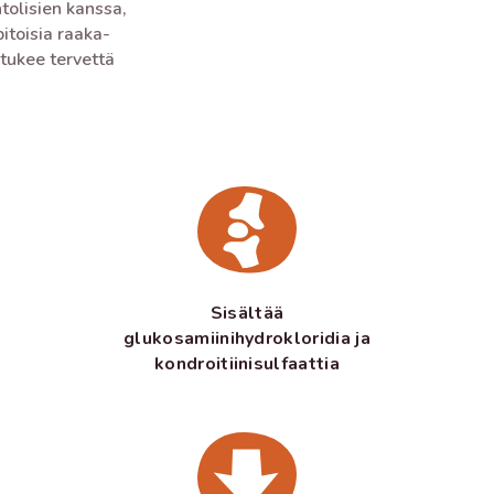
tolisien kanssa,
pitoisia raaka-
 tukee tervettä
Sisältää
glukosamiinihydrokloridia ja
kondroitiinisulfaattia