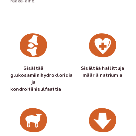
raaka-aine.
Sisältää
Sisältää hallittuja
glukosamiinihydrokloridia
määriä natriumia
ja
kondroitiinisulfaattia