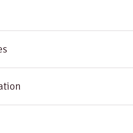
es
ation