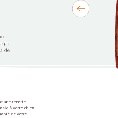
au
orps
es de
t une recette
male à votre chien
 santé de votre