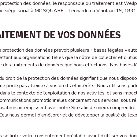
de protection des données, le responsable du traitement est Wel
n siège social à MC SQUARE – Leonardo da Vincilaan 19, 1831
AITEMENT DE VOS DONNÉES
e protection des données prévoit plusieurs « bases légales » aut
ttant aux organisations telles que la nôtre de collecter et d’util
ble des traitements de données que nous effectuons. Nos bases
e du droit de la protection des données signifiant que nous disposon
ne porte pas atteinte à vos droits et intérêts. Nous utilisons par
s le contexte de l’exploitation de nos activités, et sans impact si
ommunications promotionnelles concernant nos services, sous ré
lisateurs interagissent avec notre Site afin de mieux comprendre
Cela nous permet d’améliorer et de développer la qualité de l’exp
 solliciter votre consentement préalable avant d’utiliser vos do