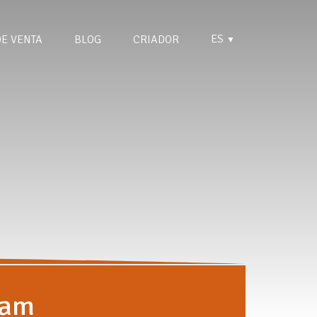
ES
DE VENTA
BLOG
CRIADOR
▼
ham