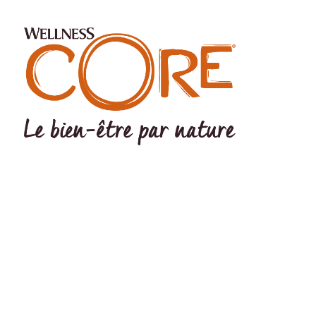
©Wellness Pet LLC 2022 The Wellness logo® and CORE logo®
are registered trademarks Of Wellness Pet LLC. Wellness Pet LLC,
200 Ames Pond Drive, Tewksbury, MA 01876 USA EU Office:
Wellpet Belgium BV – MC Square – Leonardo da Vincilaan 19 –
1831 Diegem - BELGIUM