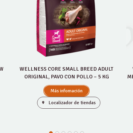
OW
WELLNESS CORE SMALL BREED ADULT
ORIGINAL, PAVO CON POLLO – 5 KG
ME
Más infomación
Localizador de tiendas