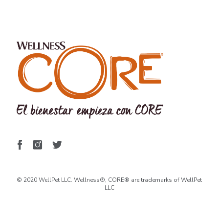
© 2020 WellPet LLC. Wellness®, CORE® are trademarks of WellPet
LLC