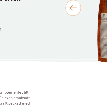
r
komplementet till
 Chicken smaksatt
skraft packad med