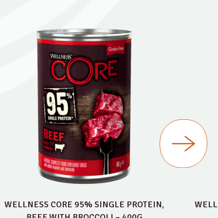
WELLNESS CORE 95% SINGLE PROTEIN,
WELL
BEEF WITH BROCCOLI – 400G