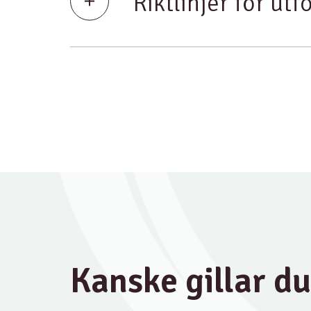
Riktlinjer för utf
Kanske gillar d