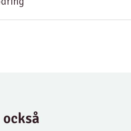
odring
u också