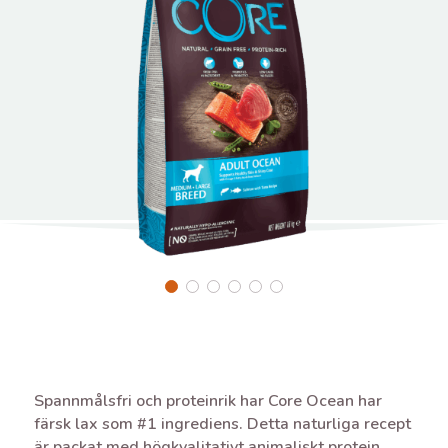
Spannmålsfri och proteinrik har Core Ocean har
färsk lax som #1 ingrediens. Detta naturliga recept
är packat med högkvalitativt animaliskt protein,