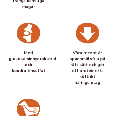
främja känsliga
magar
Med
Våra recept är
glukosaminhydroklorid
spannmålsfria på
och
rätt sätt och ger
kondroitinsulfat
ett proteinrikt,
köttrikt
näringsintag