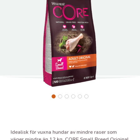
Idealisk för vuxna hundar av mindre raser som
väger mindre än 12 kg, CORE Small Breed Original