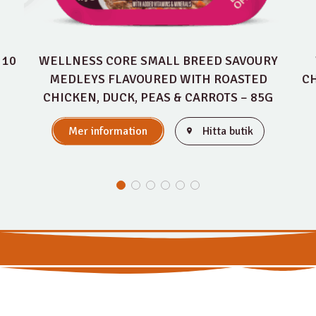
 10
WELLNESS CORE SMALL BREED SAVOURY
MEDLEYS FLAVOURED WITH ROASTED
CH
CHICKEN, DUCK, PEAS & CARROTS – 85G
Mer information
Hitta butik