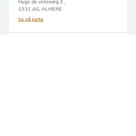
Hugo de vriesweg 3 ,
1331 AG, ALMERE
Se på karta
ANIMALIS AIX EN PROVENCE
6 BIS AVENUE DES BELGES, 13100 AIX-
EN-PROVENCE
Se på karta
ANIMALIS ANNEMASSE
1 RUE DEUX MONTAGNES AU QUEBEC,
74100 VILLE-LA-GRAND
Se på karta