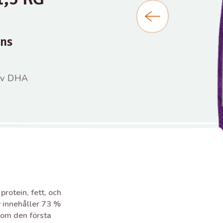
ens
av DHA
rotein, fett, och
y innehåller 73 %
som den första