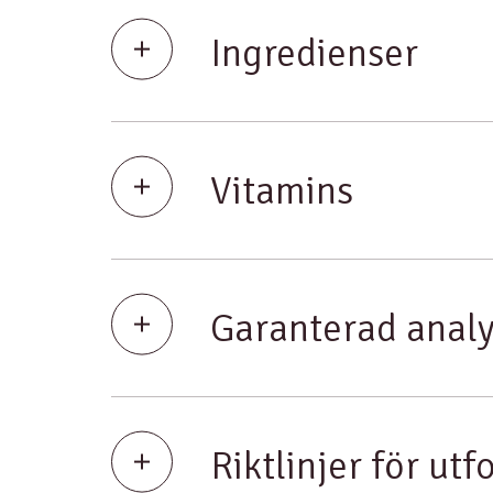
Ingredienser
Vitamins
Garanterad anal
Riktlinjer för utf