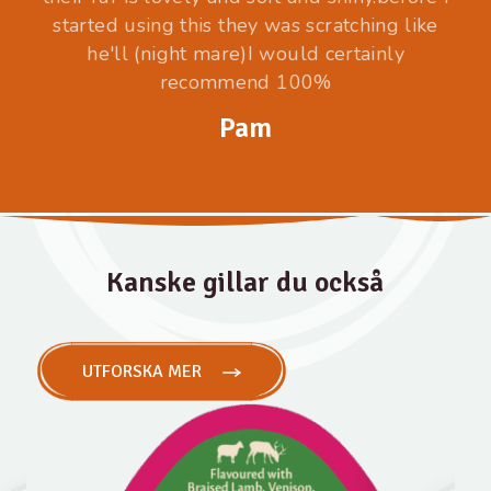
started using this they was scratching like
he'll (night mare)I would certainly
recommend 100%
Pam
Kanske gillar du också
UTFORSKA MER