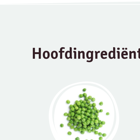
Hoofdingrediën