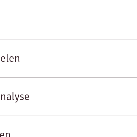
elen
nalyse
nen