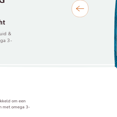
ht
uid &
ga 3-
kkeld om een
en met omega 3-