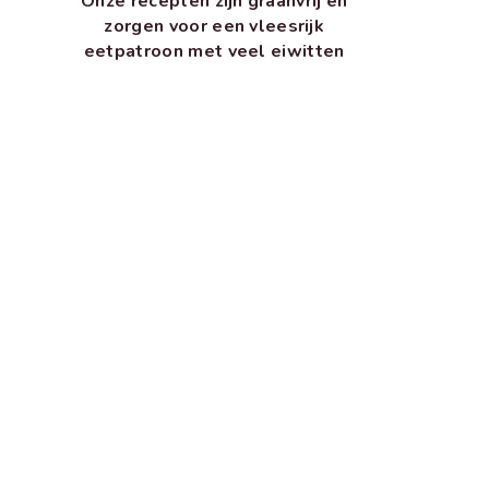
Onze recepten zijn graanvrij en
zorgen voor een vleesrijk
eetpatroon met veel eiwitten