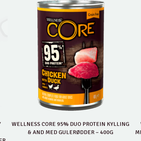
Y
WELLNESS CORE 95% DUO PROTEIN KYLLING
& AND MED GULERØDDER – 400G
M
ER