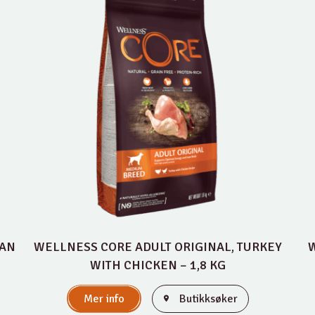
EAN
WELLNESS CORE ADULT ORIGINAL, TURKEY
W
WITH CHICKEN – 1,8 KG
Mer info
Butikksøker