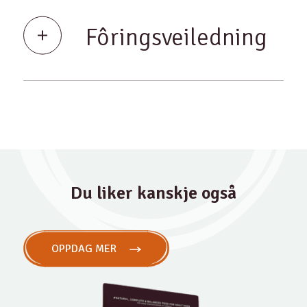
Fôringsveiledning
Du liker kanskje også
OPPDAG MER