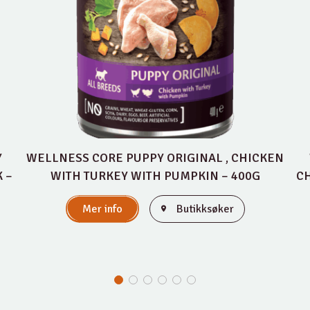
Y
WELLNESS CORE PUPPY ORIGINAL , CHICKEN
 –
WITH TURKEY WITH PUMPKIN – 400G
CH
Mer info
Butikksøker