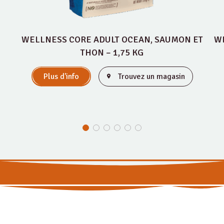
WELLNESS CORE ADULT OCEAN, SAUMON ET
WE
THON – 1,75 KG
Plus d'info
Trouvez un magasin