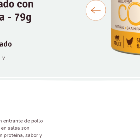
ado con
a - 79g
rado
 y
 entrante de pollo
en salsa son
 proteína, sabor y