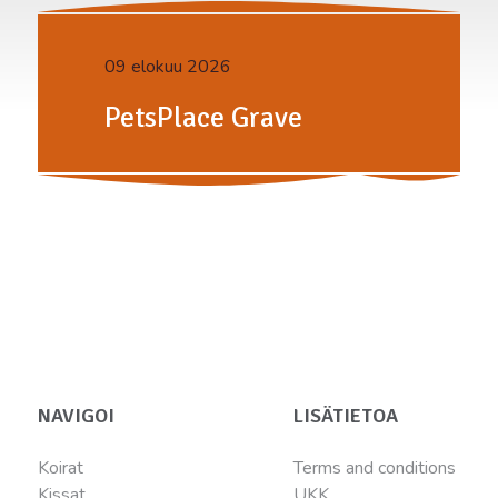
09 elokuu 2026
PetsPlace Grave
NAVIGOI
LISÄTIETOA
Koirat
Terms and conditions
Kissat
UKK