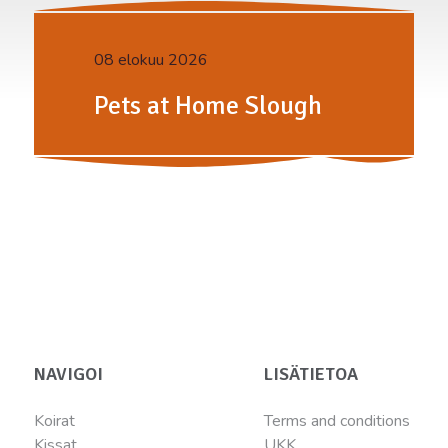
08 elokuu 2026
Pets at Home Slough
NAVIGOI
LISÄTIETOA
Koirat
Terms and conditions
Kissat
UKK