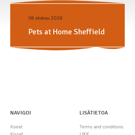
06 elokuu 2026
Pets at Home Sheffield
NAVIGOI
LISÄTIETOA
Koirat
Terms and conditions
Kissat
UKK