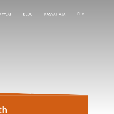
FI
MYYJÄT
BLOG
KASVATTAJA
▼
th