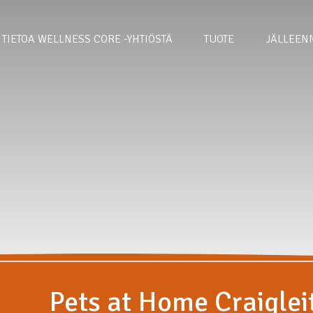
TIETOA WELLNESS CORE -YHTIÖSTÄ
TUOTE
JÄLLEEN
Pets at Home Craiglei