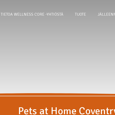
TIETOA WELLNESS CORE -YHTIÖSTÄ
TUOTE
JÄLLEEN
Pets at Home Coventr