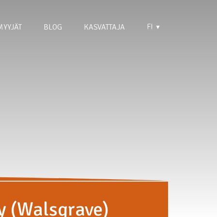
FI
MYYJÄT
BLOG
KASVATTAJA
▼
y (Walsgrave)