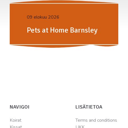
09 elokuu 2026
Pets at Home Barnsley
NAVIGOI
LISÄTIETOA
Koirat
Terms and conditions
Kissat
UKK