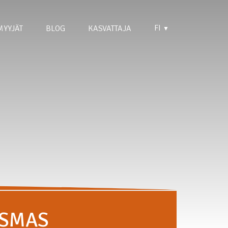
FI
MYYJÄT
BLOG
KASVATTAJA
▼
ISMAS