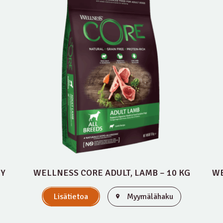
EY
WELLNESS CORE ADULT, LAMB – 10 KG
WE
Lisätietoa
Myymälähaku