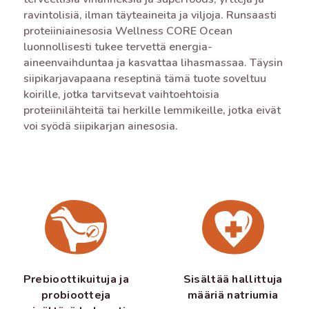
ravintolisiä, ilman täyteaineita ja viljoja. Runsaasti
proteiiniainesosia Wellness CORE Ocean
luonnollisesti tukee tervettä energia-
aineenvaihduntaa ja kasvattaa lihasmassaa. Täysin
siipikarjavapaana reseptinä tämä tuote soveltuu
koirille, jotka tarvitsevat vaihtoehtoisia
proteiinilähteitä tai herkille lemmikeille, jotka eivät
voi syödä siipikarjan ainesosia.
Prebioottikuituja ja
Sisältää hallittuja
probiootteja
määriä natriumia