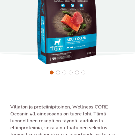
Viljaton ja proteiinipitoinen, Wellness CORE
Oceanin #1 ainesosana on tuore lohi. Tämä
luonnollinen resepti on täynnä laadukasta
eläinproteiinia, sekä ainutlaatuinen sekoitus
terveellisiä vihanneksia ja superfoods, yrttejä ja